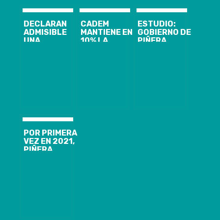
DECLARAN
CADEM
ESTUDIO:
ADMISIBLE
MANTIENE EN
GOBIERNO DE
UNA
10% LA
PIÑERA
QUERELLA EN
APROBACIÓN
AVANZÓ 3% DE
CONTRA DE
AL
LAS
SEBASTIAN
PRESIDENTE
PROMESAS DE
PIÑERA POR
PIÑERA
SU PROGRAMA
VIOLACIÓN A
EN EL 2020
LOS DDHH
POR PRIMERA
VEZ EN 2021,
PIÑERA
REALIZARÁ
VISITA DE
TRABAJO EN
LA ARAUCANÍA