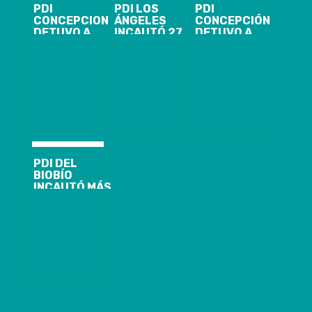
PDI
PDI LOS
PDI
CONCEPCION
ÁNGELES
CONCEPCIÓN
DETUVO A
INCAUTÓ 27
DETUVO A
JOVEN POR
MILLONES DE
IMPUTADO DE
ROBO CON
PESOS EN
HOMICIDIO EN
INTIMIDACIÓN
DROGA
CHIGUAYANTE
AL INTERIOR
DE LICEO EN
CORONEL
PDI DEL
BIOBÍO
INCAUTÓ MÁS
DE 200 KILOS
DE COCAÍNA
BASE