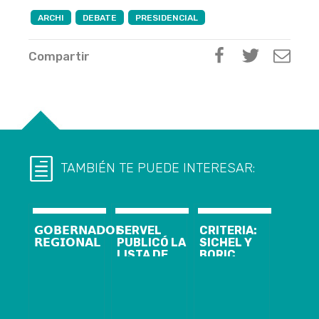
ARCHI
DEBATE
PRESIDENCIAL
Compartir
TAMBIÉN TE PUEDE INTERESAR:
𝗚𝗢𝗕𝗘𝗥𝗡𝗔𝗗𝗢𝗥
SERVEL
CRITERIA:
𝗥𝗘𝗚𝗜𝗢𝗡𝗔𝗟
PUBLICÓ LA
SICHEL Y
LISTA DE
BORIC
VOCALES DE
EMPATAN EN
MESA PARA
EL 1° LUGAR
PRIMARIAS
EN LA
DEL 18 DE
CARRERA A LA
JULIO
MONEDA Y 30%