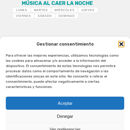
MÚSICA AL CAER LA NOCHE
LUNES
MARTES
MIÉRCOLES
JUEVES
VIERNES
SÁBADO
DOMINGO
Gestionar consentimiento
Para ofrecer las mejores experiencias, utilizamos tecnologías como
Patagual Radio Digital 2026 - Todos los derechos
las cookies para almacenar y/o acceder a la información del
reservados
dispositivo. El consentimiento de estas tecnologías nos permitirá
procesar datos como el comportamiento de navegación o las
la Radio de Verdad
identificaciones únicas en este sitio. No consentir o retirar el
Cobertura
consentimiento, puede afectar negativamente a ciertas
Programación
características y funciones.
Escríbenos
Contacto Comercial
Aceptar
Síguenos en nuestras Redes Sociales
Denegar
Ver preferencias