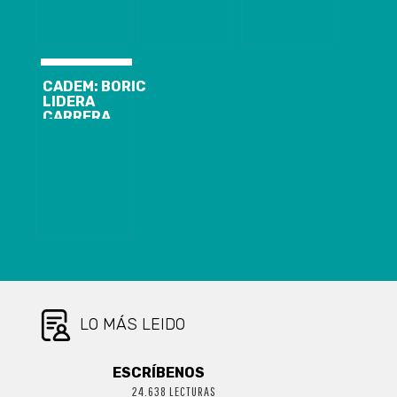
APRUEBA
LABOR DE LA
CONVENCIÓN
CADEM: BORIC
LIDERA
CARRERA
PRESIDENCIAL
Y KAST
RESULTA
GANADOR DEL
ÚLTIMO
DEBATE
LO MÁS LEIDO
ESCRÍBENOS
24.638 LECTURAS