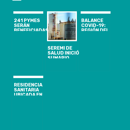
241 PYMES
BALANCE
SERÁN
COVID-19:
BENEFICIADAS
REGIÓN DEL
EN EL BIOBÍO
BIOBÍO LLEGA
LUEGO DEL
A 727 CASOS,
PRIMER
CON 552
SEREMI DE
CATASTRO
RECUPERADOS
SALUD INICIÓ
REALIZADO
SUMARIO
POR EL
SANITARIO
MINISTERIO DE
POR
ECONOMÍA
INCIDENTE
OPERACIONAL
EN ANDINA
RESIDENCIA
INGREDIENTS
SANITARIA
DE ARAUCO
UBICADA EN
HOTEL
WYNDHAM
GARDEN DE
CONCEPCIÓN
YA HA
RECIBIDO A 69
PERSONAS