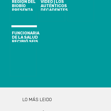
REGIÓN DEL
VIDEO | LOS
CARABINEROS
BIOBÍO
AUTÉNTICOS
PRESENTA
DECADENTES
248 CASOS
ESTRENÓ
NUEVOS
SINGLE “LOS
COVID-19,
VIEJOS
36.848
VINAGRES”
ACUMULADOS
FUNCIONARIA
Y 1.815
DE LA SALUD
ACTIVOS
RECIBIÓ SEIS
VACUNAS
PFIZER POR
EQUIVOCACIÓN
EN COPIAPÓ
LO MÁS LEIDO