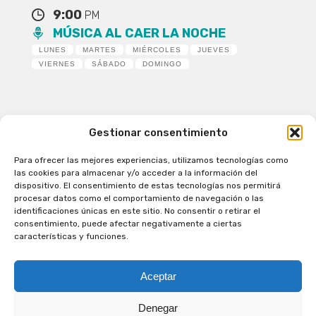
9:00
PM
MÚSICA AL CAER LA NOCHE
LUNES
MARTES
MIÉRCOLES
JUEVES
VIERNES
SÁBADO
DOMINGO
Gestionar consentimiento
Para ofrecer las mejores experiencias, utilizamos tecnologías como
Patagual Radio Digital 2026 - Todos los derechos
las cookies para almacenar y/o acceder a la información del
reservados
dispositivo. El consentimiento de estas tecnologías nos permitirá
procesar datos como el comportamiento de navegación o las
la Radio de Verdad
identificaciones únicas en este sitio. No consentir o retirar el
Cobertura
consentimiento, puede afectar negativamente a ciertas
Programación
características y funciones.
Escríbenos
Contacto Comercial
Aceptar
Síguenos en nuestras Redes Sociales
Denegar