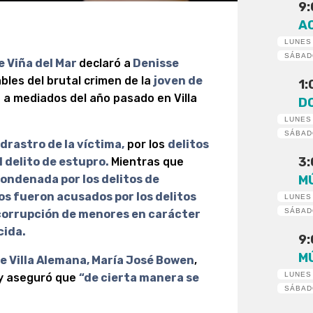
9
A
LUNES
SÁBA
de Viña del Mar
declaró a
Denisse
bles del brutal crimen de la
joven de
1
 a mediados del año pasado en Villa
D
LUNES
SÁBA
drastro de la víctima,
por los
delitos
3
l delito de estupro.
Mientras que
ondenada por los delitos de
M
os fueron acusados por los delitos
LUNES
SÁBA
 corrupción de menores en carácter
cida.
9
M
 de Villa Alemana, María José Bowen
,
LUNES
 y aseguró que
“de cierta manera se
SÁBA