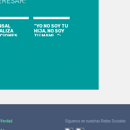
ERESAR:
NSAL
“YO NO SOY TU
ALIZA
HIJA, NO SOY
CIONES
TU MAMI…”:
GALES POR
IRACÍ
PUESTA
HASSLER
LTRACIÓN
PROTAGONIZÓ
 FICHA
UN TENSO
DICA DE
MOMENTO CON
BRIEL
JOSÉ ANTONIO
RIC
NEME
 Verdad
Síguenos en nuestras Redes Sociales