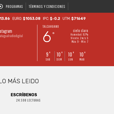
PROGRAMAS
TÉRMINOS Y CONDICIONES
13.86
EURO:
$1053.08
IPC:
$-0.2
UTM:
$71649
TALCAHUANO
6
cielo claro
nstagram
°
Humedad: 92%
atagualradiodigital
Viento: 2m/s S
Máx: 9 • Mín: 7
9
10
10
10
°
°
°
°
SAB
DOM
LUN
MAR
LO MÁS LEIDO
ESCRÍBENOS
24.598 LECTURAS