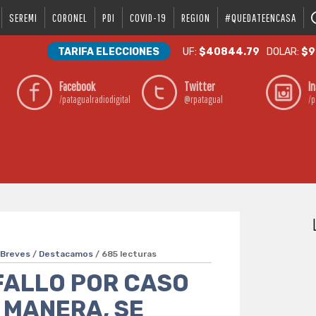
SEREMI
CORONEL
PDI
COVID-19
REGION
#QUEDATEENCASA
TARIFA ELECCIONES
UF:
$40844.79
DOLAR:
$9
Facebook
Twitter
I
/patagualradiodigital
@rpatagual
/p
/
Breves
/
Destacamos
/ 685 lecturas
FALLO POR CASO
 MANERA, SE