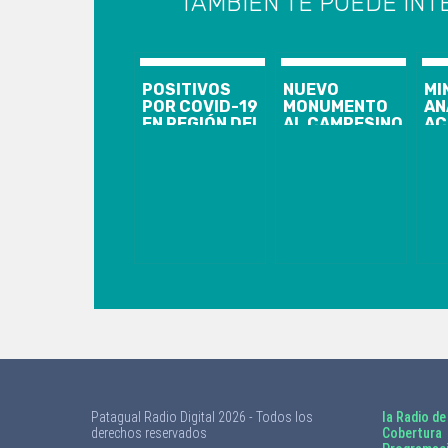
TAMBIÉN TE PUEDE INT
POSITIVOS
NUEVO
MI
POR COVID-19
MONUMENTO
AN
EN REGIÓN DEL
AL CAMPESINO
AC
BIOBIO
EN SANTA
LE
LLEGAN A 95 Y
JUANA
SU
SE CONFIRMA
INSTALADO EN
FI
PRIMER
EL ACCESO
DE
FALLECIDO
NORTE DE LA
MÉ
COMUNA
GA
BO
Patagual Radio Digital 2026 - Todos los
la Radio de
derechos reservados
Cobertura