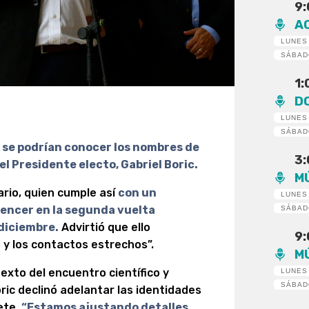
9
A
LUNES
SÁBA
1
D
LUNES
SÁBA
se podrían conocer los nombres de
3
l Presidente electo, Gabriel Boric.
M
ario, quien cumple así
con un
LUNES
encer en la segunda vuelta
SÁBA
 diciembre.
Advirtió que ello
9
 y los contactos estrechos”.
M
exto del encuentro científico y
LUNES
SÁBA
ric declinó adelantar las identidades
ete.
“Estamos ajustando detalles.