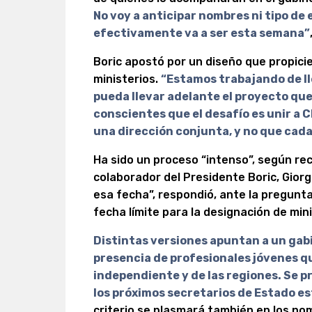
No voy a anticipar nombres ni tipo de 
efectivamente va a ser esta semana”
Boric apostó por un diseño que propicie
ministerios.
“Estamos trabajando de ll
pueda llevar adelante el proyecto que 
conscientes que el desafío es unir a 
una dirección conjunta, y no que cada
Ha sido un proceso “intenso”, según re
colaborador del Presidente Boric, Gior
esa fecha”, respondió, ante la pregunt
fecha límite para la designación de mini
Distintas versiones apuntan a un gabi
presencia de profesionales jóvenes 
independiente y de las regiones. Se 
los próximos secretarios de Estado es
criterio se plasmará también en los no