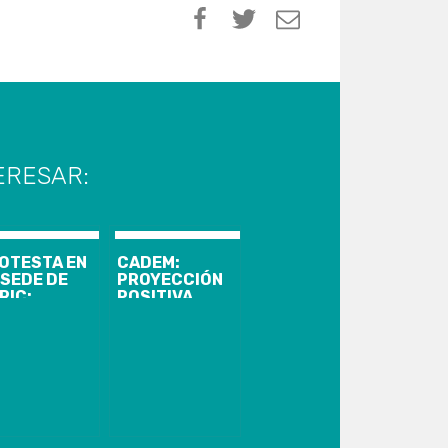
ERESAR:
OTESTA EN
CADEM:
 SEDE DE
PROYECCIÓN
RIC:
POSITIVA
RSONAS
PARA INICIO
DIERON POR
DE GOBIERNO
 LIBERTAD
DE GABRIEL
 LOS
BORIC CAE
ESOS DEL
NUEVE
TALLIDO
PUNTOS