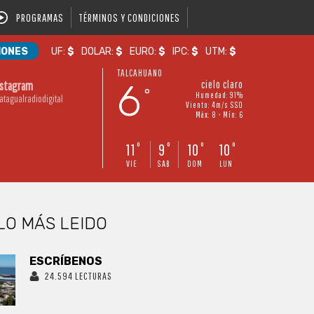
PROGRAMAS
TÉRMINOS Y CONDICIONES
IONES
UF:
$
DOLAR:
$
EURO:
$
IPC:
$
UTM:
$
TALCAHUANO
6
cielo claro
nstagram
°
Humedad: 91%
atagualradiodigital
Viento: 4m/s SSO
Máx: 8 • Mín: 6
11
9
10
10
°
°
°
°
VIE
SAB
DOM
LUN
LO MÁS LEIDO
ESCRÍBENOS
24.594 LECTURAS