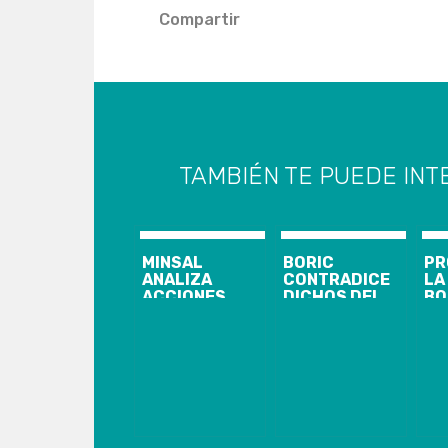
Compartir
TAMBIÉN TE PUEDE INT
MINSAL
BORIC
PR
ANALIZA
CONTRADICE
LA
ACCIONES
DICHOS DEL
BO
LEGALES POR
PRESIDENTE
PE
SUPUESTA
DEL PC Y
PI
FILTRACIÓN
ANUNCIA
LA
DE FICHA
CAMBIOS EN
DE
MÉDICA DE
EL PROGRAMA
PR
GABRIEL
DE GOBIERNO
ES
BORIC