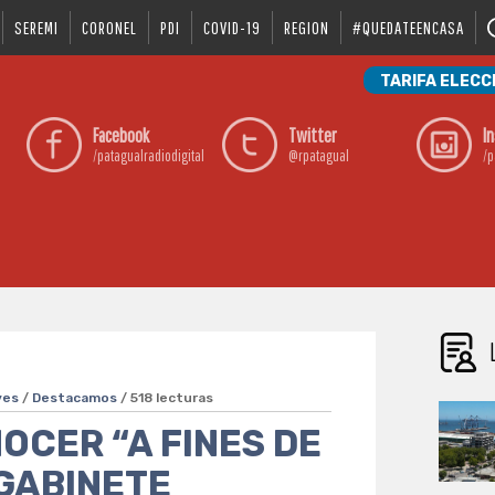
SEREMI
CORONEL
PDI
COVID-19
REGION
#QUEDATEENCASA
TARIFA ELECC
Facebook
Twitter
I
/patagualradiodigital
@rpatagual
/p
ves
/
Destacamos
/ 518 lecturas
OCER “A FINES DE
GABINETE