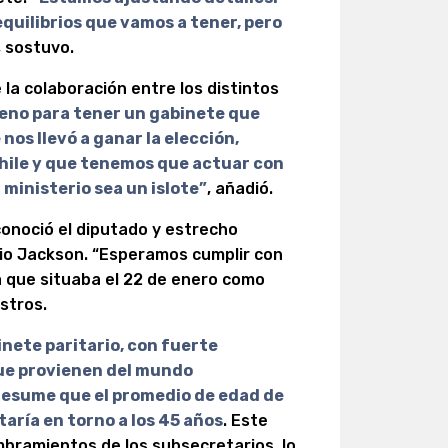
equilibrios que vamos a tener, pero
, sostuvo.
 la colaboración entre los distintos
eno para tener un gabinete que
nos llevó a ganar la elección,
Chile y que tenemos que actuar con
 ministerio sea un islote”
, añadió.
conoció el diputado y estrecho
gio Jackson. “Esperamos cumplir con
a que situaba el 22 de enero como
stros.
nete paritario, con fuerte
que provienen del mundo
presume que el promedio de edad de
taría en torno a los 45 años
. Este
mbramientos de los subsecretarios, lo