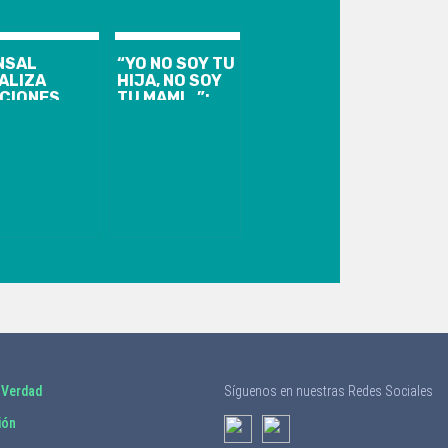
NSAL
“YO NO SOY TU
ALIZA
HIJA, NO SOY
CIONES
TU MAMI…”:
GALES POR
IRACÍ
PUESTA
HASSLER
LTRACIÓN
PROTAGONIZÓ
 FICHA
UN TENSO
DICA DE
MOMENTO CON
BRIEL
JOSÉ ANTONIO
RIC
NEME
 Verdad
Síguenos en nuestras Redes Sociales
ión