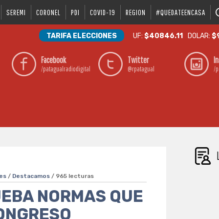
SEREMI
CORONEL
PDI
COVID-19
REGION
#QUEDATEENCASA
TARIFA ELECCIONES
UF:
$40846.11
DOLAR:
$
Facebook
Twitter
I
/patagualradiodigital
@rpatagual
/p
es
/
Destacamos
/ 965 lecturas
UEBA NORMAS QUE
ONGRESO