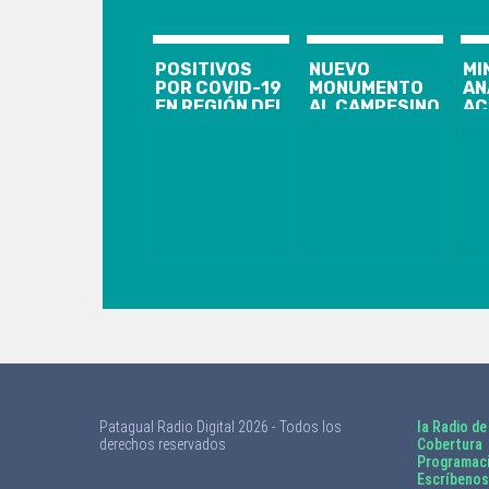
POSITIVOS
NUEVO
MI
POR COVID-19
MONUMENTO
AN
EN REGIÓN DEL
AL CAMPESINO
AC
BIOBIO
EN SANTA
LE
LLEGAN A 95 Y
JUANA
SU
SE CONFIRMA
INSTALADO EN
FI
PRIMER
EL ACCESO
DE
FALLECIDO
NORTE DE LA
MÉ
COMUNA
GA
BO
Patagual Radio Digital 2026 - Todos los
la Radio de
derechos reservados
Cobertura
Programac
Escríbenos