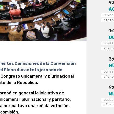
9
A
LUNES
SÁBA
1
D
LUNES
SÁBA
3
erentes Comisiones de la Convención
M
l Pleno durante la jornada de
LUNES
 Congreso unicameral y plurinacional
SÁBA
nte de la República.
9
robó en general la iniciativa de
M
cameral, plurinacional y paritario.
LUNES
a norma tuvo una reñida votación,
SÁBA
comisión.