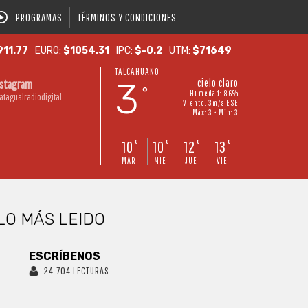
PROGRAMAS
TÉRMINOS Y CONDICIONES
911.77
EURO:
$1054.31
IPC:
$-0.2
UTM:
$71649
TALCAHUANO
3
cielo claro
nstagram
°
Humedad: 86%
atagualradiodigital
Viento: 3m/s ESE
Máx: 3 • Mín: 3
10
10
12
13
°
°
°
°
MAR
MIE
JUE
VIE
LO MÁS LEIDO
ESCRÍBENOS
24.704 LECTURAS