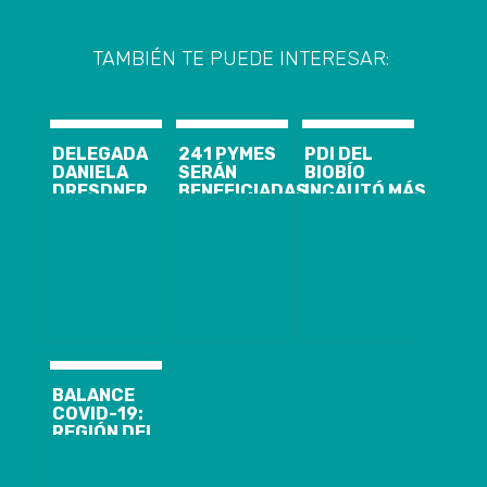
TAMBIÉN TE PUEDE INTERESAR:
DELEGADA
241 PYMES
PDI DEL
DANIELA
SERÁN
BIOBÍO
DRESDNER
BENEFICIADAS
INCAUTÓ MÁS
PRESENTÓ A
EN EL BIOBÍO
DE 200 KILOS
SEREMIS DE
LUEGO DEL
DE COCAÍNA
EDUCACIÓN Y
PRIMER
BASE
SALUD
CATASTRO
REALIZADO
POR EL
MINISTERIO DE
ECONOMÍA
BALANCE
COVID-19:
REGIÓN DEL
BIOBÍO LLEGA
A 727 CASOS,