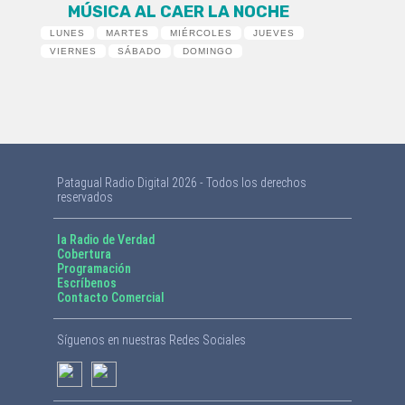
MÚSICA AL CAER LA NOCHE
LUNES
MARTES
MIÉRCOLES
JUEVES
VIERNES
SÁBADO
DOMINGO
Patagual Radio Digital 2026 - Todos los derechos
reservados
la Radio de Verdad
Cobertura
Programación
Escríbenos
Contacto Comercial
Síguenos en nuestras Redes Sociales