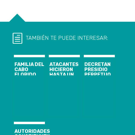
TAMBIÉN TE PUEDE INTERESAR:
FAMILIA DEL
ATACANTES
DECRETAN
CABO
HICIERON
PRESIDIO
FLORIDO
HASTA UN
PERPETUO
CLAMA POR
PICNIC:
CALIFICADO Y
JUSTICIA
GOBIERNO
10 AÑOS DE
DURANTE SU
PEDIRÁ
INTERNACIÓN
FUNERAL
EXPLICACIONES
PARA
A LAS FFAA
HOMICIDAS DE
POR NO
NIÑA TAMARA
ACTUAR EN
MOYA
CURANILAHUE
AUTORIDADES