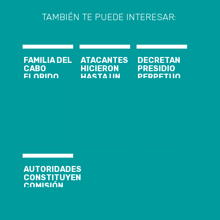
TAMBIÉN TE PUEDE INTERESAR:
FAMILIA DEL
ATACANTES
DECRETAN
CABO
HICIERON
PRESIDIO
FLORIDO
HASTA UN
PERPETUO
CLAMA POR
PICNIC:
CALIFICADO Y
JUSTICIA
GOBIERNO
10 AÑOS DE
DURANTE SU
PEDIRÁ
INTERNACIÓN
FUNERAL
EXPLICACIONES
PARA
A LAS FFAA
HOMICIDAS DE
POR NO
NIÑA TAMARA
ACTUAR EN
MOYA
CURANILAHUE
AUTORIDADES
CONSTITUYEN
COMISIÓN
REGIONAL
PARA LA
IGUALDAD DE
DERECHOS Y