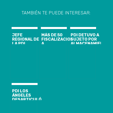
TAMBIÉN TE PUEDE INTERESAR:
JEFE
MÁS DE 50
PDI DETUVO A
REGIONAL DE
FISCALIZACIONES
SUJETO POR
LA PDI
A
ALMACENAMIENTO
ENTREGÓ
EXTRANJEROS
DE MATERIAL
CUENTA
SE HAN
PORNOGRÁFICO
PÚBLICA DE
REALIZADO
INFANTIL
GESTIÓN 2021
DURANTE EL
– 2022
PRIMER
SEMESTRE DE
2022
PDI LOS
ÁNGELES
DESARTICULÓ
BANDA
CRIMINAL
DEDICADA AL