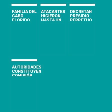
FAMILIA DEL
ATACANTES
DECRETAN
CABO
HICIERON
PRESIDIO
FLORIDO
HASTA UN
PERPETUO
CLAMA POR
PICNIC:
CALIFICADO Y
JUSTICIA
GOBIERNO
10 AÑOS DE
DURANTE SU
PEDIRÁ
INTERNACIÓN
FUNERAL
EXPLICACIONES
PARA
A LAS FFAA
HOMICIDAS DE
POR NO
NIÑA TAMARA
ACTUAR EN
MOYA
CURANILAHUE
AUTORIDADES
CONSTITUYEN
COMISIÓN
REGIONAL
PARA LA
IGUALDAD DE
DERECHOS Y
LA EQUIDAD
DE GÉNERO