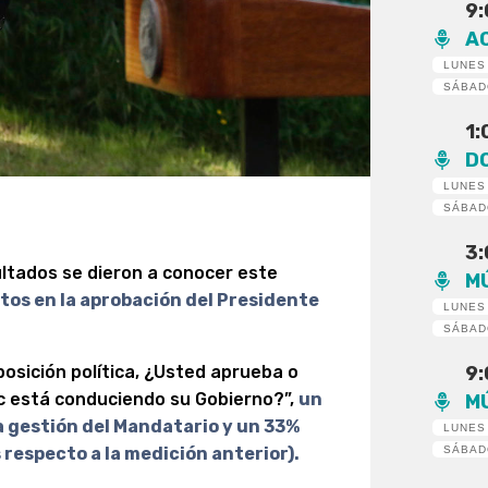
9
A
LUNES
SÁBA
1
D
LUNES
SÁBA
3
ultados se dieron a conocer este
M
tos en la aprobación del Presidente
LUNES
SÁBA
posición política, ¿Usted aprueba o
9
c está conduciendo su Gobierno?”,
un
M
 gestión del Mandatario y un 33%
LUNES
respecto a la medición anterior).
SÁBA