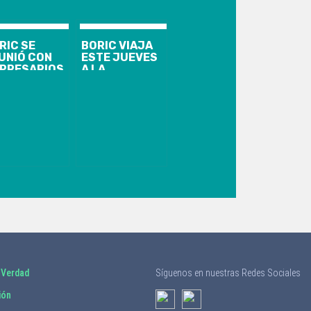
RIC SE
BORIC VIAJA
UNIÓ CON
ESTE JUEVES
PRESARIOS
A LA
 NUEVA
ARAUCANÍA:
RK: “EXISTE
AGENDA SE
 ALTO
CENTRARÁ EN
TERÉS DE
SEGURIDAD,
VERTIR EN
REPARACIÓN A
ESTRO
LAS VÍCTIMAS
ÍS”
Y
FORTALECIMIENTO
DEL DIÁLOGO
CON
COMUNIDADES
 Verdad
Síguenos en nuestras Redes Sociales
ión