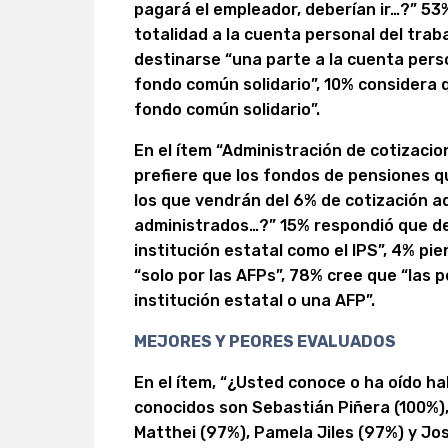
pagará el empleador, deberían ir…?” 53%
totalidad a la cuenta personal del trab
destinarse “una parte a la cuenta perso
fondo común solidario”, 10% considera q
fondo común solidario”.
En el ítem “Administración de cotizacio
prefiere que los fondos de pensiones 
los que vendrán del 6% de cotización ad
administrados…?” 15% respondió que de
institución estatal como el IPS”, 4% p
“solo por las AFPs”, 78% cree que “las 
institución estatal o una AFP”.
MEJORES Y PEORES EVALUADOS
En el ítem, “¿Usted conoce o ha oído hab
conocidos son Sebastián Piñera (100%),
Matthei (97%), Pamela Jiles (97%) y Jo