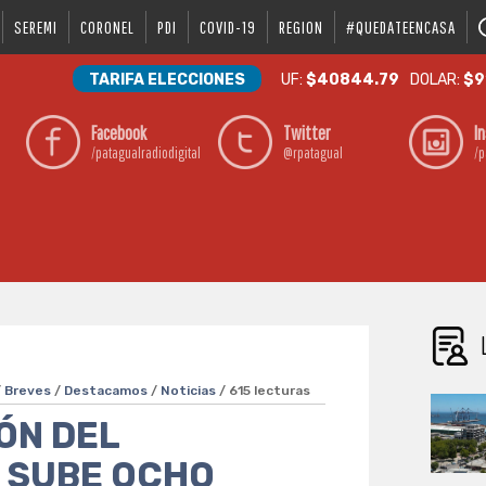
SEREMI
CORONEL
PDI
COVID-19
REGION
#QUEDATEENCASA
TARIFA ELECCIONES
UF:
$40844.79
DOLAR:
$9
Facebook
Twitter
I
/patagualradiodigital
@rpatagual
/p
/
Breves
/
Destacamos
/
Noticias
/ 615 lecturas
ÓN DEL
C SUBE OCHO