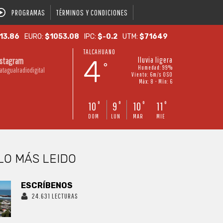
PROGRAMAS
TÉRMINOS Y CONDICIONES
13.86
EURO:
$1053.08
IPC:
$-0.2
UTM:
$71649
TALCAHUANO
4
lluvia ligera
nstagram
°
Humedad: 99%
atagualradiodigital
Viento: 6m/s OSO
Máx: 8 • Mín: 6
10
9
10
11
°
°
°
°
DOM
LUN
MAR
MIE
LO MÁS LEIDO
ESCRÍBENOS
24.631 LECTURAS