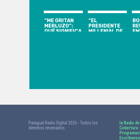
“ME GRITAN
“EL
BO
MERLUZO”:
PRESIDENTE
RE
QUÉ SIGNIFICA
MILLENIAL DE
EM
EL INSULTO
CHILE ES UN
EN
QUE RECIBE EL
NUEVO TIPO
YO
PRESIDENTE
DE LÍDER DE
UN
GABRIEL
IZQUIERDA”:
IN
BORIC
BORIC ES
IN
PORTADA DE
NU
REVISTA TIME
PA
Patagual Radio Digital 2026 - Todos los
la Radio de
derechos reservados
Cobertura
Programac
Escríbenos