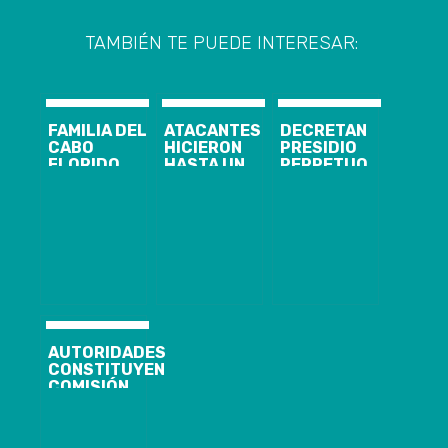
TAMBIÉN TE PUEDE INTERESAR:
FAMILIA DEL
ATACANTES
DECRETAN
CABO
HICIERON
PRESIDIO
FLORIDO
HASTA UN
PERPETUO
CLAMA POR
PICNIC:
CALIFICADO Y
JUSTICIA
GOBIERNO
10 AÑOS DE
DURANTE SU
PEDIRÁ
INTERNACIÓN
FUNERAL
EXPLICACIONES
PARA
A LAS FFAA
HOMICIDAS DE
POR NO
NIÑA TAMARA
ACTUAR EN
MOYA
CURANILAHUE
AUTORIDADES
CONSTITUYEN
COMISIÓN
REGIONAL
PARA LA
IGUALDAD DE