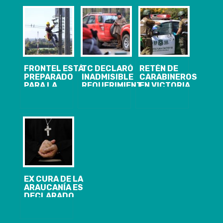
FRONTEL ESTÁ
TC DECLARÓ
RETÉN DE
PREPARADO
INADMISIBLE
CARABINEROS
PARA LA
REQUERIMIENTO
EN VICTORIA
TEMPORADA
DE
FUE ATACADO
INVERNAL
INCONSTITUCIONALIDAD
A BALAZOS
EN CONTRA DE
POR
LA CAM Y
DESCONOCIDOS
OTROS TRES
ESTA
GRUPOS
MADRUGADA
EX CURA DE LA
ARAUCANÍA ES
DECLARADO
CULPABLE DE
ABUSO
SEXUAL