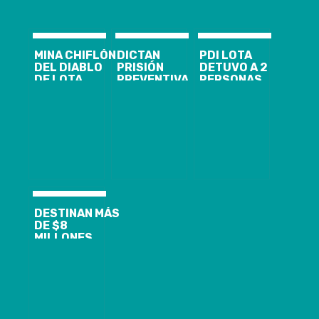
MINA CHIFLÓN
DICTAN
PDI LOTA
DEL DIABLO
PRISIÓN
DETUVO A 2
DE LOTA
PREVENTIVA
PERSONAS
REABRIÓ SUS
PARA GRUPO
POR
PUERTAS: LOS
CRIMINAL POR
INFRACCIÓN A
PANORAMAS
INTENTO DE
LEY 20.000
QUE TENDRÁ
ROBO A CAJA
EL CIRCUITO
DE
TURÍSTICO
COMPENSACIÓN
PARA ESTE
EN LOTA
VERANO 2024
DESTINAN MÁS
DE $8
MILLONES
PARA
REPARACIÓN
DEL CIRCUITO
PATRIMONIAL
DE LOTA
FUERTEMENTE