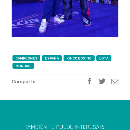
CAMPEONES
ESPAÑA
KINCK BOXING
LOTA
MUNDIAL
Compartir
TAMBIÉN TE PUEDE INTERESAR: