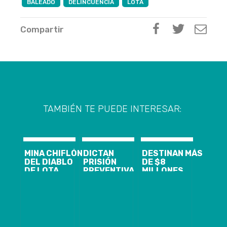
BALEADO
DELINCUENCIA
LOTA
Compartir
TAMBIÉN TE PUEDE INTERESAR:
MINA CHIFLÓN
DICTAN
DESTINAN MÁS
DEL DIABLO
PRISIÓN
DE $8
DE LOTA
PREVENTIVA
MILLONES
REABRIÓ SUS
PARA GRUPO
PARA
PUERTAS: LOS
CRIMINAL POR
REPARACIÓN
PANORAMAS
INTENTO DE
DEL CIRCUITO
QUE TENDRÁ
ROBO A CAJA
PATRIMONIAL
EL CIRCUITO
DE
DE LOTA
TURÍSTICO
COMPENSACIÓN
FUERTEMENTE