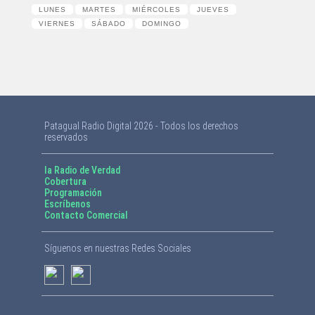
LUNES
MARTES
MIÉRCOLES
JUEVES
VIERNES
SÁBADO
DOMINGO
Patagual Radio Digital 2026 - Todos los derechos
reservados
la Radio de Verdad
Cobertura
Programación
Escríbenos
Contacto Comercial
Síguenos en nuestras Redes Sociales