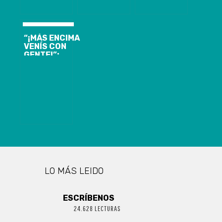
PARA ESTE
EN LOTA
AFECTADO
VERANO 2024
POR
TEMPORALES
“¡MÁS ENCIMA
VENÍS CON
GENTE!”:
GRABAN Y
FUNAN A
CHOFER QUE
LANZÓ SU
MICRO
CONTRA
CAMIÓN EN
MEDIO DE
VIOLENTA
PELEA
LO MÁS LEIDO
ESCRÍBENOS
24.628 LECTURAS