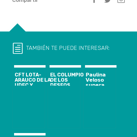
TAMBIÉN TE PUEDE INTERESAR:
CFT LOTA-
EL COLUMPIO
𝗣𝗮𝘂𝗹𝗶𝗻𝗮
ARAUCO DE LA
DE LOS
𝗩𝗲𝗹𝗼𝘀𝗼
UDEC Y
DESEOS
𝘀𝘂𝗽𝗲𝗿𝗮
EMPRESA
NUEVAMENTE
𝗽𝗮𝘁𝗿𝗼𝗰𝗶𝗻𝗶𝗼𝘀
COLBÚN
ES NOTICIA Y
𝗻𝗲𝗰𝗲𝘀𝗮𝗿𝗶𝗼𝘀
IMPULSAN
COMENTARIO
𝗽𝗮𝗿𝗮
DESARROLLO
OBLIGADO EN
𝗶𝗻𝘀𝗰𝗿𝗶𝗽𝗰𝗶𝗼́𝗻 𝗲𝗻
LOCAL CON SU
LOTA Y
𝗲𝗹 𝗦𝗘𝗥𝗩𝗘𝗟
PRIMERA
ALREDEDORES
𝗰𝗼𝗺𝗼
ESCUELA DE
𝗖𝗮𝗻𝗱𝗶𝗱𝗮𝘁𝗮
EMPRENDIMIENTO
𝗜𝗻𝗱𝗲𝗽𝗲𝗻𝗱𝗶𝗲𝗻𝘁𝗲
𝗮 𝗹𝗮 𝗔𝗹𝗰𝗮𝗹𝗱𝗶́𝗮