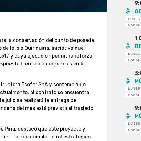
9
A
LUNES
SÁBA
1
ara la conservación del punto de posada
D
de la Isla Quiriquina, iniciativa que
LUNES
517 y cuya ejecución permitirá reforzar
SÁBA
respuesta frente a emergencias en la
3
M
structora Ecofer SpA y contempla un
LUNES
Actualmente, el contrato se encuentra
SÁBA
 julio se realizará la entrega de
9
ncena del mes está previsto el traslado
M
LUNES
osé Piña, destacó que este proyecto y
SÁBA
tructura que cumple un rol estratégico