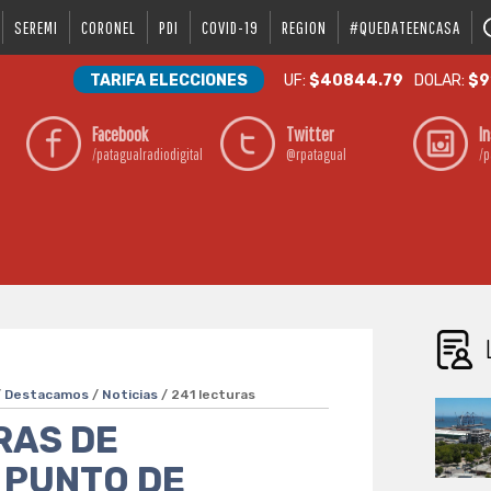
SEREMI
CORONEL
PDI
COVID-19
REGION
#QUEDATEENCASA
TARIFA ELECCIONES
UF:
$40844.79
DOLAR:
$9
Facebook
Twitter
I
/patagualradiodigital
@rpatagual
/p
/
Destacamos
/
Noticias
/ 241 lecturas
RAS DE
 PUNTO DE