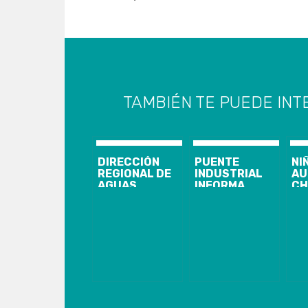
TAMBIÉN TE PUEDE INT
DIRECCIÓN
PUENTE
NI
REGIONAL DE
INDUSTRIAL
AU
AGUAS
INFORMA
CH
TRABAJA EN
CORTE
VI
EL
NOCTURNO EN
OB
FORTALECIMIENTO
RUTA 160
PU
DE LAS
PARA MONTAR
CH
ORGANIZACIONES
VIGAS DE
DE USUARIOS
ENLACE EN
SECTOR LOS
BATROS