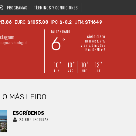
PROGRAMAS
TÉRMINOS Y CONDICIONES
13.86
EURO:
$1053.08
IPC:
$-0.2
UTM:
$71649
TALCAHUANO
6
cielo claro
nstagram
°
Humedad: 71%
atagualradiodigital
Viento: 3m/s SSE
Máx: 6 • Mín: 5
10
10
10
12
°
°
°
°
LUN
MAR
MIE
JUE
LO MÁS LEIDO
ESCRÍBENOS
24.699 LECTURAS