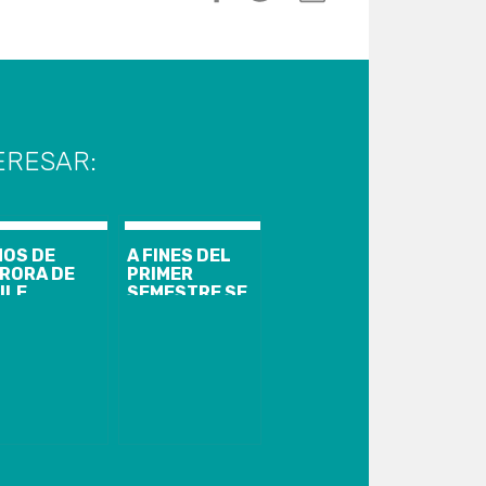
ERESAR:
ÑOS DE
A FINES DEL
RORA DE
PRIMER
ILE
SEMESTRE SE
SITARON
ENTREGARÁN
RAS DEL
OBRAS DE LA
ENTE
NUEVA
ACABUCO
COMISARÍA DE
CARABINEROS
DE YUMBEL