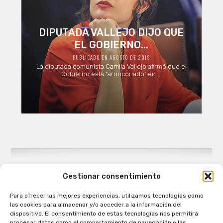
DIPUTADA VALLEJO DIJO QUE
EL GOBIERNO...
PUBLICADO EN AGOSTO DE 2019
La diputada comunista Camila Vallejo afirmó que el
Gobierno está "arrinconado" en ...
Gestionar consentimiento
Para ofrecer las mejores experiencias, utilizamos tecnologías como
Patagual Radio Digital 2026 - Todos los derechos
las cookies para almacenar y/o acceder a la información del
reservados
dispositivo. El consentimiento de estas tecnologías nos permitirá
procesar datos como el comportamiento de navegación o las