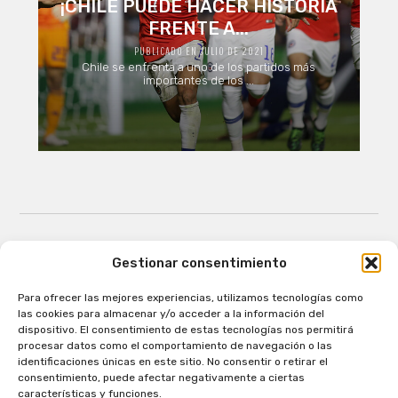
¡CHILE PUEDE HACER HISTORIA
FRENTE A...
PUBLICADO EN JULIO DE 2021
Chile se enfrenta a uno de los partidos más
importantes de los ...
Gestionar consentimiento
Para ofrecer las mejores experiencias, utilizamos tecnologías como
Patagual Radio Digital 2026 - Todos los derechos
las cookies para almacenar y/o acceder a la información del
reservados
dispositivo. El consentimiento de estas tecnologías nos permitirá
procesar datos como el comportamiento de navegación o las
la Radio de Verdad
identificaciones únicas en este sitio. No consentir o retirar el
Cobertura
consentimiento, puede afectar negativamente a ciertas
Programación
características y funciones.