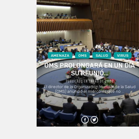
AMENAZA
OMS
SALUD
VIRUS
OMS PROLONGARÁ EN UN DÍA
SU REUNIÓ...
PUBLICADO EN ENERO DE 2020
El director de la Organización Mundial de la Salud
(OMS) anunció el miércoles que no ...