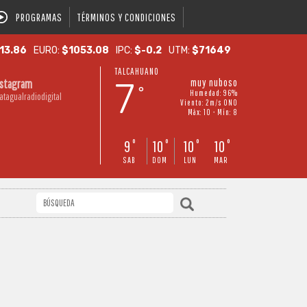
PROGRAMAS
TÉRMINOS Y CONDICIONES
13.86
EURO:
$1053.08
IPC:
$-0.2
UTM:
$71649
TALCAHUANO
7
muy nuboso
nstagram
°
Humedad: 96%
atagualradiodigital
Viento: 2m/s ONO
Máx: 10 • Mín: 8
9
10
10
10
°
°
°
°
SAB
DOM
LUN
MAR