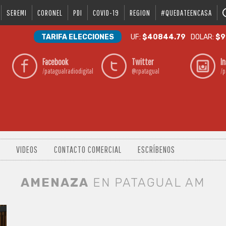
SEREMI
CORONEL
PDI
COVID-19
REGION
#QUEDATEENCASA
TARIFA ELECCIONES
UF:
$40844.79
DOLAR:
$9
Facebook
Twitter
I
/patagualradiodigital
@rpatagual
/p
VIDEOS
CONTACTO COMERCIAL
ESCRÍBENOS
AMENAZA
EN PATAGUAL AM