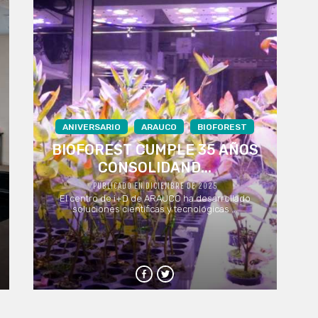
ANIVERSARIO
ARAUCO
BIOFOREST
BIOFOREST CUMPLE 35 AÑOS
CONSOLIDAND...
PUBLICADO EN DICIEMBRE DE 2025
El centro de i+D de ARAUCO ha desarrollado
soluciones científicas y tecnológicas ...