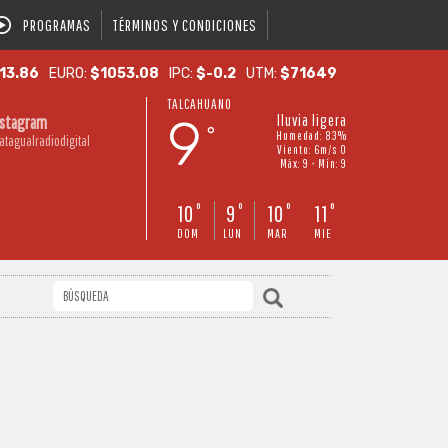
PROGRAMAS
TÉRMINOS Y CONDICIONES
13.86
EURO:
$1053.08
IPC:
$-0.2
UTM:
$71649
TALCAHUANO
9
lluvia ligera
nstagram
°
Humedad: 83%
atagualradiodigital
Viento: 6m/s O
Máx: 9 • Mín: 9
10
9
10
11
°
°
°
°
DOM
LUN
MAR
MIE