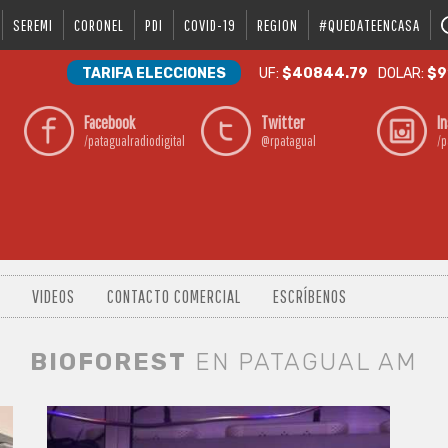
SEREMI
CORONEL
PDI
COVID-19
REGION
#QUEDATEENCASA
TARIFA ELECCIONES
UF:
$40844.79
DOLAR:
$9
Facebook
Twitter
I
/patagualradiodigital
@rpatagual
/p
VIDEOS
CONTACTO COMERCIAL
ESCRÍBENOS
BIOFOREST
EN PATAGUAL AM