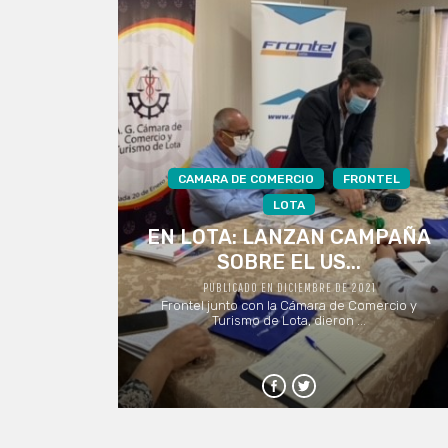
CAMARA DE COMERCIO
FRONTEL
LOTA
EN LOTA: LANZAN CAMPAÑA
SOBRE EL US...
PUBLICADO EN DICIEMBRE DE 2021
Frontel junto con la Cámara de Comercio y
Turismo de Lota, dieron ...