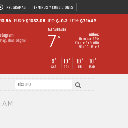
PROGRAMAS
TÉRMINOS Y CONDICIONES
13.86
EURO:
$1053.08
IPC:
$-0.2
UTM:
$71649
TALCAHUANO
7
nubes
nstagram
°
Humedad: 99%
atagualradiodigital
Viento: 6m/s ONO
Máx: 10 • Mín: 7
9
10
10
10
°
°
°
°
SAB
DOM
LUN
MAR
 AM