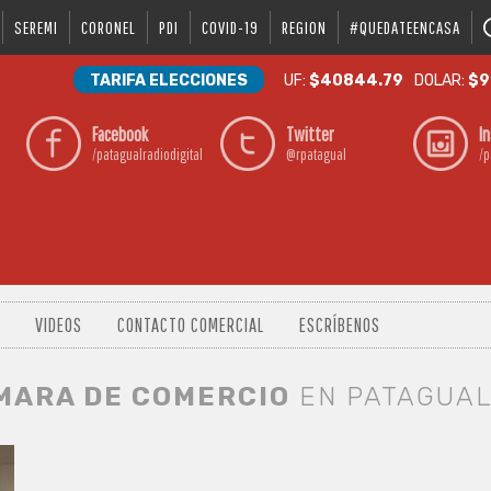
SEREMI
CORONEL
PDI
COVID-19
REGION
#QUEDATEENCASA
TARIFA ELECCIONES
UF:
$40844.79
DOLAR:
$9
Facebook
Twitter
I
/patagualradiodigital
@rpatagual
/p
VIDEOS
CONTACTO COMERCIAL
ESCRÍBENOS
MARA DE COMERCIO
EN PATAGUAL