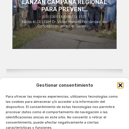
LANZAN CAMPAÑA REGIONAL
PARA PREVENI...
PUBLICADO EN ENERO DE 2025
Hasta el CESFAM Dr. Víctor Manuel Fernández, de
Concepción, arribó el Seremi ...
Gestionar consentimiento
Para ofrecer las mejores experiencias, utilizamos tecnologías como
Patagual Radio Digital 2026 - Todos los derechos
las cookies para almacenar y/o acceder a la información del
reservados
dispositivo. El consentimiento de estas tecnologías nos permitirá
procesar datos como el comportamiento de navegación o las
la Radio de Verdad
identificaciones únicas en este sitio. No consentir o retirar el
Cobertura
consentimiento, puede afectar negativamente a ciertas
Programación
características y funciones.