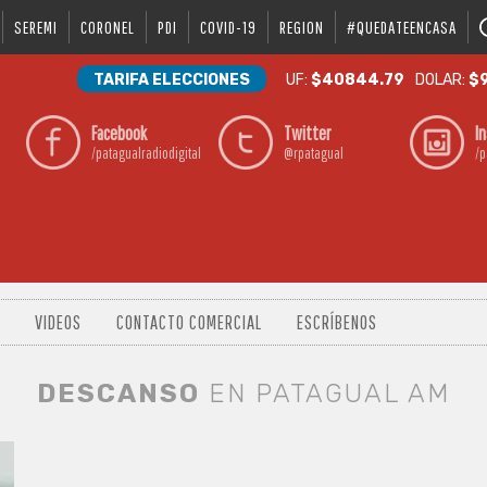
SEREMI
CORONEL
PDI
COVID-19
REGION
#QUEDATEENCASA
TARIFA ELECCIONES
UF:
$40844.79
DOLAR:
$9
Facebook
Twitter
I
/patagualradiodigital
@rpatagual
/p
VIDEOS
CONTACTO COMERCIAL
ESCRÍBENOS
DESCANSO
EN PATAGUAL AM