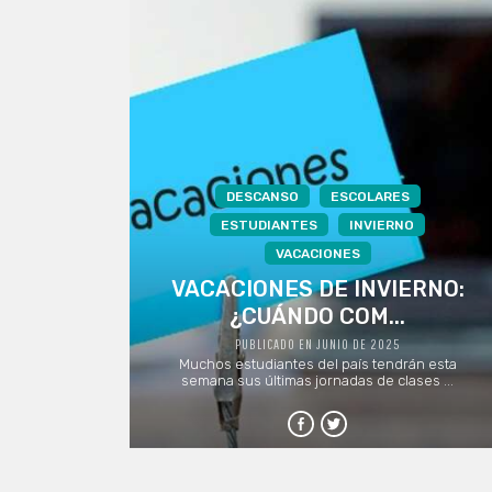
DESCANSO
ESCOLARES
ESTUDIANTES
INVIERNO
VACACIONES
VACACIONES DE INVIERNO:
¿CUÁNDO COM...
PUBLICADO EN JUNIO DE 2025
Muchos estudiantes del país tendrán esta
semana sus últimas jornadas de clases ...