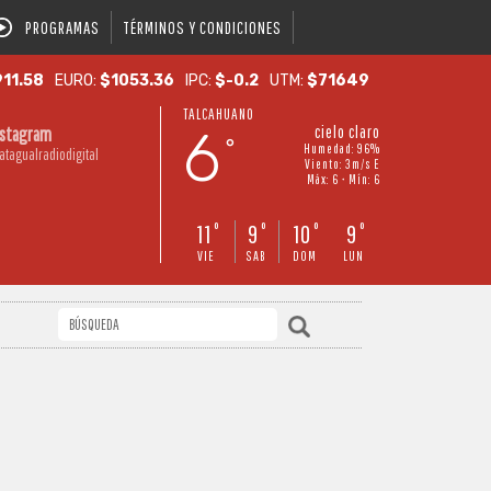
PROGRAMAS
TÉRMINOS Y CONDICIONES
11.58
EURO:
$1053.36
IPC:
$-0.2
UTM:
$71649
TALCAHUANO
6
cielo claro
nstagram
°
Humedad: 96%
atagualradiodigital
Viento: 3m/s E
Máx: 6 • Mín: 6
11
9
10
9
°
°
°
°
VIE
SAB
DOM
LUN