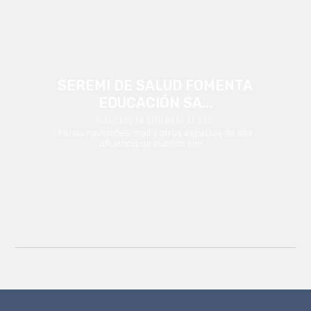
SEREMI DE SALUD FOMENTA
EDUCACIÓN SA...
PUBLICADO EN DICIEMBRE DE 2021
Ferias navideñas, mall y otros espacios de alta
afluencia de público son ...