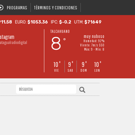
PROGRAMAS
TÉRMINOS Y CONDICIONES
11.58
EURO:
$1053.36
IPC:
$-0.2
UTM:
$71649
TALCAHUANO
8
muy nuboso
nstagram
°
Humedad: 92%
atagualradiodigital
Viento: 7m/s SSO
Máx: 9 • Mín: 8
10
9
9
10
°
°
°
°
VIE
SAB
DOM
LUN