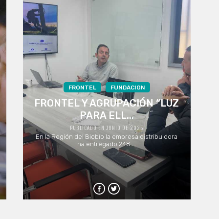
FRONTEL
FUNDACION
FRONTEL Y AGRUPACIÓN “LUZ
PARA ELL...
PUBLICADO EN JUNIO DE 2025
En la Región del Biobío la empresa distribuidora
ha entregado 248 ...