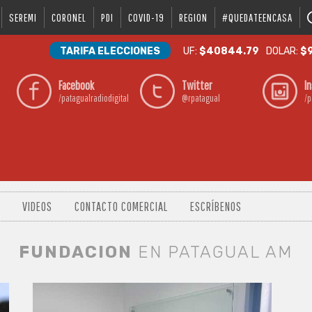
SEREMI
CORONEL
PDI
COVID-19
REGION
#QUEDATEENCASA
TARIFA ELECCIONES
UF:
$40844.79
DOLAR:
$9
Facebook
Twitter
I
/patagualradiodigital
@rpatagual
/p
VIDEOS
CONTACTO COMERCIAL
ESCRÍBENOS
FUNDACION
EN PATAGUAL AM