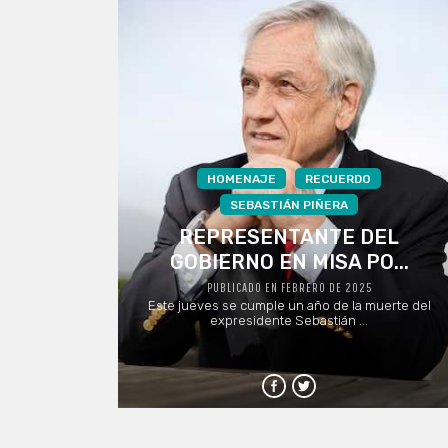
HOMENAJE
RECUERDO
SEBASTIÁN PIÑERA
REPRESENTANTE DEL
GOBIERNO EN MISA PO...
PUBLICADO EN FEBRERO DE 2025
Este jueves se cumple un año de la muerte del
expresidente Sebastián ...