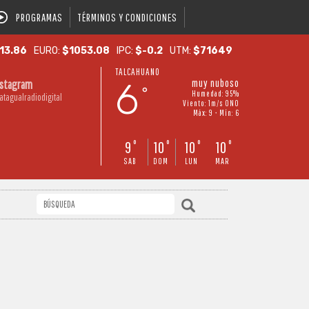
PROGRAMAS
TÉRMINOS Y CONDICIONES
13.86
EURO:
$1053.08
IPC:
$-0.2
UTM:
$71649
TALCAHUANO
6
muy nuboso
nstagram
°
Humedad: 95%
atagualradiodigital
Viento: 1m/s ONO
Máx: 9 • Mín: 6
9
10
10
10
°
°
°
°
SAB
DOM
LUN
MAR