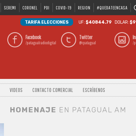
SEREMI
CORONEL
PDI
COVID-19
REGION
#QUEDATEENCASA
TARIFA ELECCIONES
UF:
$40844.79
DOLAR:
$9
Facebook
Twitter
I
/patagualradiodigital
@rpatagual
/p
VIDEOS
CONTACTO COMERCIAL
ESCRÍBENOS
HOMENAJE
EN PATAGUAL AM