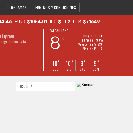
PROGRAMAS
TÉRMINOS Y CONDICIONES
14.46
EURO:
$1054.01
IPC:
$-0.2
UTM:
$71649
TALCAHUANO
8
muy nuboso
nstagram
°
Humedad: 90%
atagualradiodigital
Viento: 8m/s SSO
Máx: 9 • Mín: 8
10
10
9
9
°
°
°
°
JUE
VIE
SAB
DOM