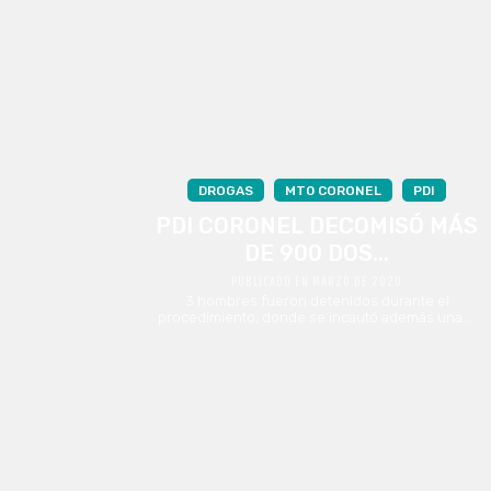
DROGAS
MT0 CORONEL
PDI
PDI CORONEL DECOMISÓ MÁS
DE 900 DOS...
PUBLICADO EN MARZO DE 2020
3 hombres fueron detenidos durante el
procedimiento, donde se incautó además una ...