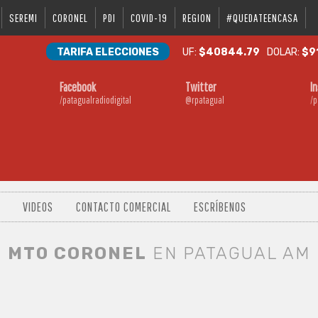
SEREMI
CORONEL
PDI
COVID-19
REGION
#QUEDATEENCASA
TARIFA ELECCIONES
UF:
$40844.79
DOLAR:
$9
Facebook
Twitter
I
/patagualradiodigital
@rpatagual
/p
VIDEOS
CONTACTO COMERCIAL
ESCRÍBENOS
MT0 CORONEL
EN PATAGUAL AM