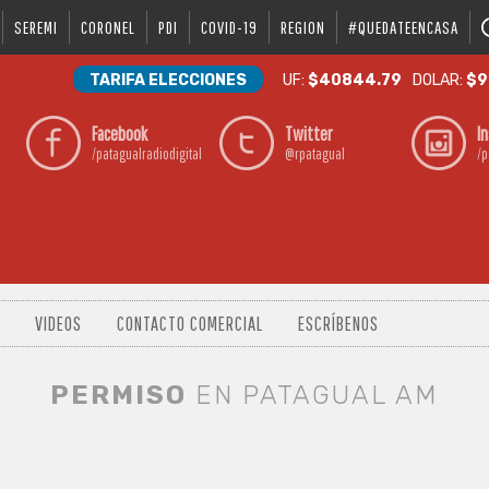
SEREMI
CORONEL
PDI
COVID-19
REGION
#QUEDATEENCASA
TARIFA ELECCIONES
UF:
$40844.79
DOLAR:
$9
Facebook
Twitter
I
/patagualradiodigital
@rpatagual
/p
VIDEOS
CONTACTO COMERCIAL
ESCRÍBENOS
PERMISO
EN PATAGUAL AM