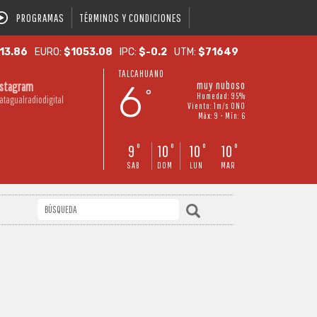
PROGRAMAS
TÉRMINOS Y CONDICIONES
13.86
EURO:
$1053.08
IPC:
$-0.2
UTM:
$71649
TALCAHUANO
6
muy nuboso
nstagram
°
Humedad: 95%
atagualradiodigital
Viento: 1m/s ONO
Máx: 9 • Mín: 6
9
10
10
10
°
°
°
°
SAB
DOM
LUN
MAR