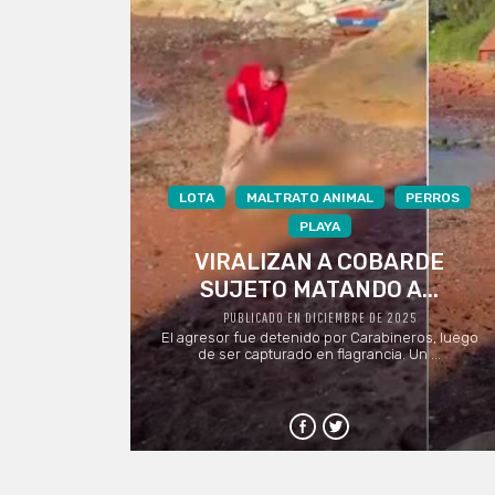
LOTA
MALTRATO ANIMAL
PERROS
PLAYA
VIRALIZAN A COBARDE
SUJETO MATANDO A...
PUBLICADO EN DICIEMBRE DE 2025
El agresor fue detenido por Carabineros, luego
de ser capturado en flagrancia. Un ...