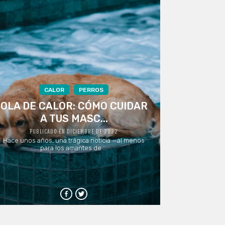
CALOR
PERROS
OLA DE CALOR: CÓMO CUIDAR
A TUS MASC...
PUBLICADO EN DICIEMBRE DE 2022
Hace unos años, una trágica noticia —al menos
para los amantes de ...