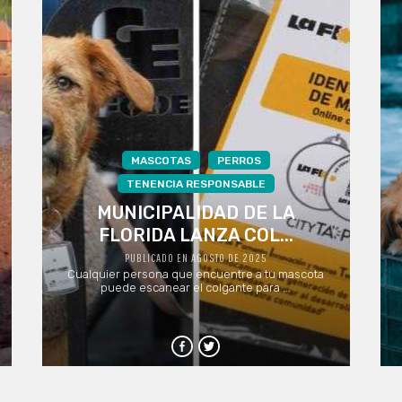
MASCOTAS
PERROS
TENENCIA RESPONSABLE
MUNICIPALIDAD DE LA
FLORIDA LANZA COL...
PUBLICADO EN AGOSTO DE 2025
Cualquier persona que encuentre a tu mascota
puede escanear el colgante para ...