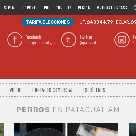
SEREMI
CORONEL
PDI
COVID-19
REGION
#QUEDATEENCASA
TARIFA ELECCIONES
UF:
$40844.79
DOLAR:
$9
Facebook
Twitter
I
/patagualradiodigital
@rpatagual
/p
VIDEOS
CONTACTO COMERCIAL
ESCRÍBENOS
PERROS
EN PATAGUAL AM