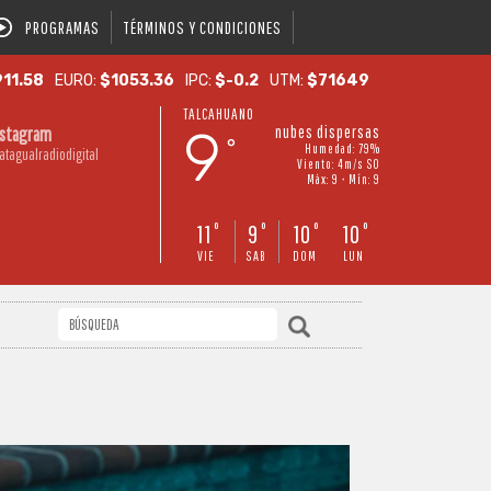
PROGRAMAS
TÉRMINOS Y CONDICIONES
11.58
EURO:
$1053.36
IPC:
$-0.2
UTM:
$71649
TALCAHUANO
9
nubes dispersas
nstagram
°
Humedad: 79%
atagualradiodigital
Viento: 4m/s SO
Máx: 9 • Mín: 9
11
9
10
10
°
°
°
°
VIE
SAB
DOM
LUN