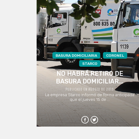
BASURA DOMICILIARIA
CORONEL
STARCO
NO HABRÁ RETIRO DE
BASURA DOMICILIAR...
PUBLICADO EN AGOSTO DE 2019
La empresa Starco informó de forma anticipada
que el jueves 15 de ...