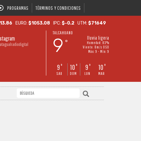
PROGRAMAS
TÉRMINOS Y CONDICIONES
13.86
EURO:
$1053.08
IPC:
$-0.2
UTM:
$71649
TALCAHUANO
9
lluvia ligera
nstagram
°
Humedad: 83%
atagualradiodigital
Viento: 8m/s OSO
Máx: 9 • Mín: 9
9
10
9
10
°
°
°
°
SAB
DOM
LUN
MAR