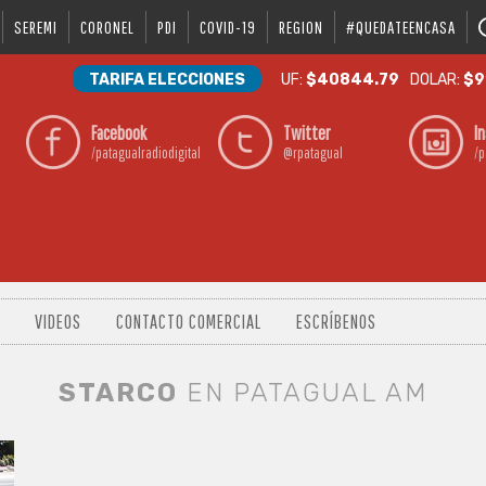
SEREMI
CORONEL
PDI
COVID-19
REGION
#QUEDATEENCASA
TARIFA ELECCIONES
UF:
$40844.79
DOLAR:
$9
Facebook
Twitter
I
/patagualradiodigital
@rpatagual
/p
VIDEOS
CONTACTO COMERCIAL
ESCRÍBENOS
STARCO
EN PATAGUAL AM