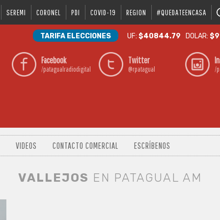
SEREMI
CORONEL
PDI
COVID-19
REGION
#QUEDATEENCASA
TARIFA ELECCIONES
UF:
$40844.79
DOLAR:
$9
Facebook
Twitter
I
/patagualradiodigital
@rpatagual
/p
VIDEOS
CONTACTO COMERCIAL
ESCRÍBENOS
VALLEJOS
EN PATAGUAL AM