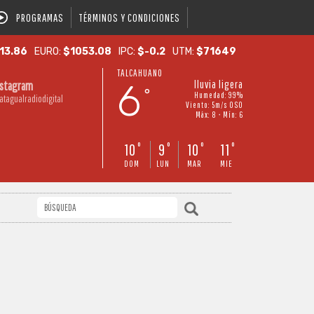
PROGRAMAS
TÉRMINOS Y CONDICIONES
13.86
EURO:
$1053.08
IPC:
$-0.2
UTM:
$71649
TALCAHUANO
6
lluvia ligera
nstagram
°
Humedad: 99%
atagualradiodigital
Viento: 5m/s OSO
Máx: 8 • Mín: 6
10
9
10
11
°
°
°
°
DOM
LUN
MAR
MIE