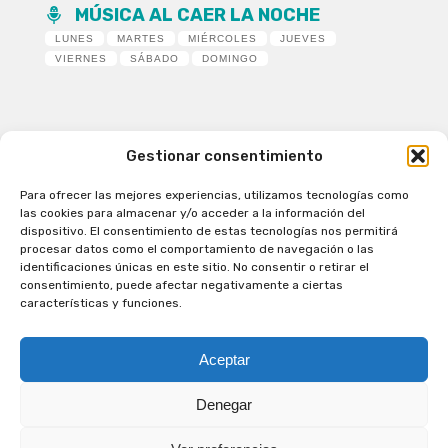
MÚSICA AL CAER LA NOCHE
LUNES
MARTES
MIÉRCOLES
JUEVES
VIERNES
SÁBADO
DOMINGO
Gestionar consentimiento
Para ofrecer las mejores experiencias, utilizamos tecnologías como
Patagual Radio Digital 2026 - Todos los derechos
las cookies para almacenar y/o acceder a la información del
reservados
dispositivo. El consentimiento de estas tecnologías nos permitirá
procesar datos como el comportamiento de navegación o las
la Radio de Verdad
identificaciones únicas en este sitio. No consentir o retirar el
Cobertura
consentimiento, puede afectar negativamente a ciertas
Programación
características y funciones.
Escríbenos
Contacto Comercial
Aceptar
Síguenos en nuestras Redes Sociales
Denegar