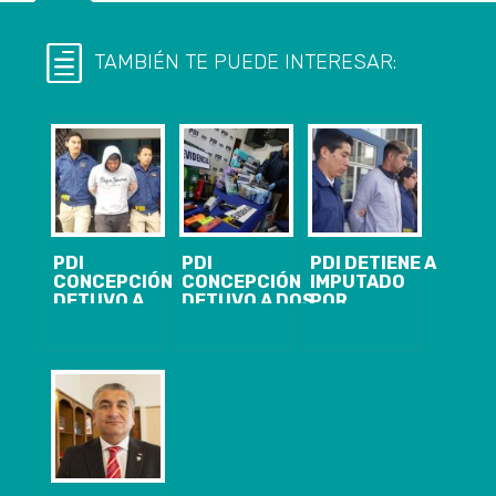
TAMBIÉN TE PUEDE INTERESAR:
PDI
PDI
PDI DETIENE A
CONCEPCIÓN
CONCEPCIÓN
IMPUTADO
DETUVO A
DETUVO A DOS
POR
IMPUTADO
IMPUTADOS
HOMICIDIO EN
POR INCENDIO
POR INCENDIO
CHIGUAYANTE
A EDIFICIO DE
Y SAQUEOS EN
CAJA DE
LA
COMPENSACIÓN
GOBERNACIÓN
LOS ANDES
PENQUISTA