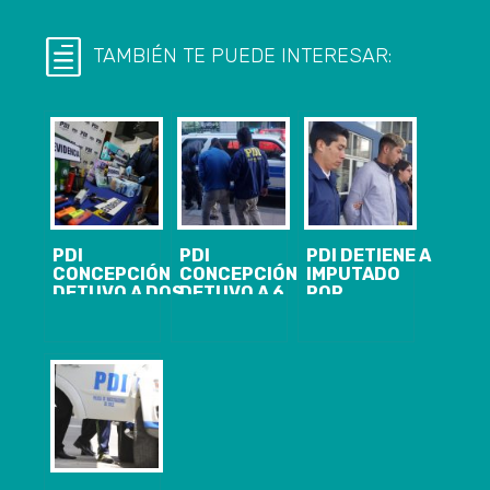
TAMBIÉN TE PUEDE INTERESAR:
PDI
PDI
PDI DETIENE A
CONCEPCIÓN
CONCEPCIÓN
IMPUTADO
DETUVO A DOS
DETUVO A 6
POR
IMPUTADOS
PERSONAS Y
HOMICIDIO EN
POR INCENDIO
DECOMISÓ
CHIGUAYANTE
Y SAQUEOS EN
MÁS DE 62 MIL
LA
DOSIS DE
GOBERNACIÓN
DROGA
PENQUISTA