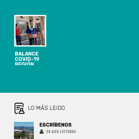
MASCARILLA
PANCHO
ANUNCIA VETO
EN
SAAVEDRA
PRESIDENCIAL
TRANSPORTE
AYUDARÁ A
QUE
ALCANZA A
HOSPITAL DE
ELIMINARÁ
368 MEDIOS Y
CURICÓ CON
INTERESES Y
2.108
MASCARILLAS
REAJUSTES
PASAJEROS A
ESPECIALES
LA FECHA
EL ANIMADOR
ASEGURÓ QUE
ESTO ES UNA
CADENA Y QUE
BALANCE
TODOS
COVID-19
DEBEMOS
REGIÓN
PARTICIPAR.
BIOBÍO: 658
CASOS, 426
RECUPERADOS
Y UN NUEVO
FALLECIDO
LO MÁS LEIDO
ESCRÍBENOS
24.609 LECTURAS