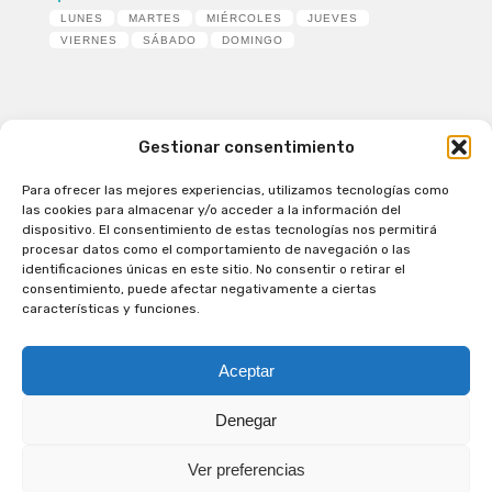
LUNES
MARTES
MIÉRCOLES
JUEVES
VIERNES
SÁBADO
DOMINGO
Gestionar consentimiento
Para ofrecer las mejores experiencias, utilizamos tecnologías como
Patagual Radio Digital 2026 - Todos los derechos
las cookies para almacenar y/o acceder a la información del
reservados
dispositivo. El consentimiento de estas tecnologías nos permitirá
procesar datos como el comportamiento de navegación o las
la Radio de Verdad
identificaciones únicas en este sitio. No consentir o retirar el
Cobertura
consentimiento, puede afectar negativamente a ciertas
Programación
características y funciones.
Escríbenos
Contacto Comercial
Aceptar
Síguenos en nuestras Redes Sociales
Denegar
Ver preferencias