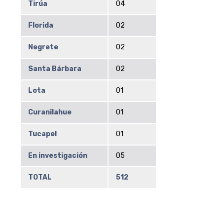
Tirúa
04
Florida
02
Negrete
02
Santa Bárbara
02
Lota
01
Curanilahue
01
Tucapel
01
En investigación
05
TOTAL
512