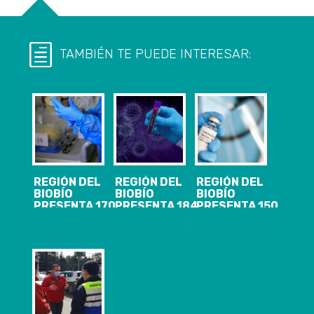
TAMBIÉN TE PUEDE INTERESAR:
REGIÓN DEL
REGIÓN DEL
REGIÓN DEL
BIOBÍO
BIOBÍO
BIOBÍO
PRESENTA 170
PRESENTA 184
PRESENTA 150
CASOS
CASOS
CASOS
NUEVOS,
NUEVOS,
NUEVOS,
9.982
25.948
9.300
ACUMULADOS
ACUMULADOS
ACUMULADOS
Y 1.307
Y 1.689
Y 1.325
ACTIVOS DE
ACTIVOS DE
ACTIVOS DE
COVID-19
COVID-19
COVID-19