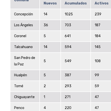
Comuna
Nuevos
Acumulados
Activos
Concepción
14
1025
239
Los Ángeles
36
703
187
Coronel
5
641
184
Talcahuano
14
594
145
San Pedro de
5
549
108
la Paz
Hualpén
5
387
99
Tomé
2
293
59
Chiguayante
1
271
47
Penco
4
220
47