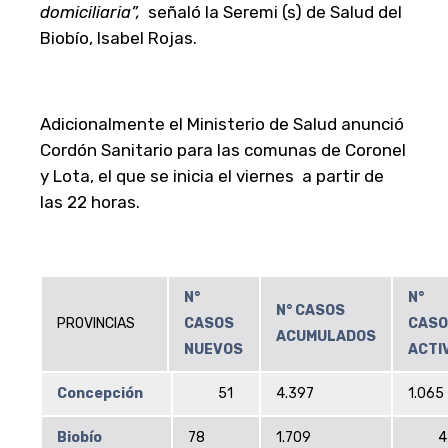
domiciliaria”,
señaló la Seremi (s) de Salud del
Biobío, Isabel Rojas.
Adicionalmente el Ministerio de Salud anunció
Cordón Sanitario para las comunas de Coronel
y Lota, el que se inicia el viernes a partir de
las 22 horas.
N°
N°
N° CASOS
PROVINCIAS
CASOS
CASO
ACUMULADOS
NUEVOS
ACTI
Concepción
51
4.397
1.065
Biobío
78
1.709
44