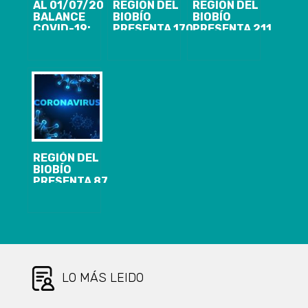
AL 01/07/20
REGIÓN DEL
REGIÓN DEL
BALANCE
BIOBÍO
BIOBÍO
COVID-19:
PRESENTA 170
PRESENTA 211
REGIÓN DEL
CASOS
CASOS
BIOBÍO
NUEVOS,
NUEVOS,
PRESENTA 106
9.982
12.891
CASOS
ACUMULADOS
ACUMULADOS
NUEVOS, 6.951
Y 1.307
Y 1.551
ACUMULADOS
ACTIVOS DE
ACTIVOS DE
Y 1.723
COVID-19
COVID-19
ACTIVOS
REGIÓN DEL
BIOBÍO
PRESENTA 87
CASOS
NUEVOS,
13.260
ACUMULADOS
Y 1.477
ACTIVOS DE
COVID-19
LO MÁS LEIDO