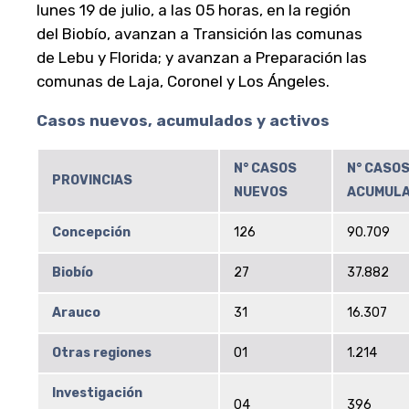
lunes 19 de julio, a las 05 horas, en la región
del Biobío, avanzan a Transición las comunas
de Lebu y Florida; y avanzan a Preparación las
comunas de Laja, Coronel y Los Ángeles.
Casos nuevos, acumulados y activos
N° CASOS
N° CASO
PROVINCIAS
NUEVOS
ACUMUL
Concepción
126
90.709
Biobío
27
37.882
Arauco
31
16.307
Otras regiones
01
1.214
Investigación
04
396