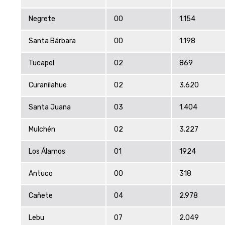
Negrete
00
1.154
Santa Bárbara
00
1.198
Tucapel
02
869
Curanilahue
02
3.620
Santa Juana
03
1.404
Mulchén
02
3.227
Los Álamos
01
1924
Antuco
00
318
Cañete
04
2.978
Lebu
07
2.049