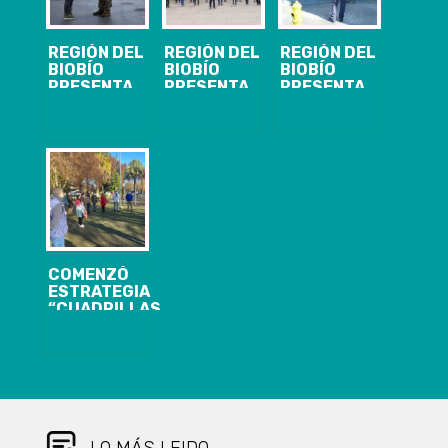
REGIÓN DEL
REGIÓN DEL
REGIÓN DEL
BIOBÍO
BIOBÍO
BIOBÍO
PRESENTA
PRESENTA
PRESENTA
244 CASOS
209 CASOS
204 CASOS
NUEVOS,
NUEVOS,
NUEVOS
20.349
23.153
COVID-19,
ACUMULADOS
ACUMULADOS
29.310
Y 2.146
Y 1.817
ACUMULADOS
ACTIVOS DE
ACTIVOS DE
Y 1.313
COVID-19
COVID-19
ACTIVOS
COMENZÓ
ESTRATEGIA
“CUADRILLAS
SANITARIAS
EN TU BARRIO”
PARA
FORTALECER
MEDIDAS
COVID-19 EN
LA
COMUNIDAD