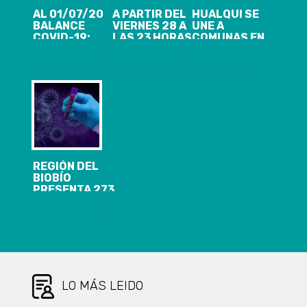
AL 01/07/20
A PARTIR DEL
HUALQUI SE
BALANCE
VIERNES 28 A
UNE A
COVID-19:
LAS 23 HORAS
COMUNAS EN
REGIÓN DEL
CONCEPCIÓN,
CUARENTENA
BIOBÍO
HUALPÉN,
DESDE EL
PRESENTA 106
TALCAHUANO
02/09, A LAS
CASOS
Y
05 AM REGIÓN
NUEVOS, 6.951
CHIGUAYANTE
DEL BIOBÍO
ACUMULADOS
SE UNEN A
PRESENTA 225
Y 1.723
PENCO Y TOMÉ
CASOS
ACTIVOS
Y
NUEVOS,
RETROCEDEN
17.216
A PASO 1
ACUMULADOS
“CUARENTENA”
Y 2.342
REGIÓN DEL
ACTIVOS DE
BIOBÍO
COVID-19
PRESENTA 273
CASOS
NUEVOS,
22.410
ACUMULADOS
Y 1.653
ACTIVOS DE
COVID-19
LO MÁS LEIDO