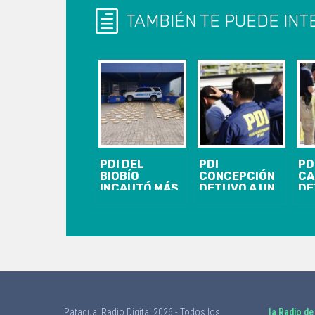
TAMBIÉN TE PUEDE INT
PDI DEL
PDI
PD
BIOBÍO
CONCEPCIÓN
CA
INCAUTÓ MÁS
DETUVO A UN
DE
DE 200 KILOS
SUJETO POR
SU
DE COCAÍNA
HOMICIDIO EN
VE
BASE
CORONEL
RE
SO
VE
RO
Patagual Radio Digital 2026 - Todos los
la Radio de