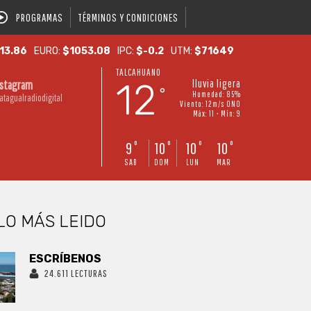
PROGRAMAS
TÉRMINOS Y CONDICIONES
13.86
EURO:
$1053.08
IPC:
$-0.2
UTM:
$71649
TALCAHUANO
12
lluvia ligera
nstagram
°
Humedad: 85%
atagualradiodigital
Viento: 12m/s ONO
Máx: 11 • Mín: 9
9
10
10
10
°
°
°
°
SAB
DOM
LUN
MAR
LO MÁS LEIDO
ESCRÍBENOS
24.611 LECTURAS