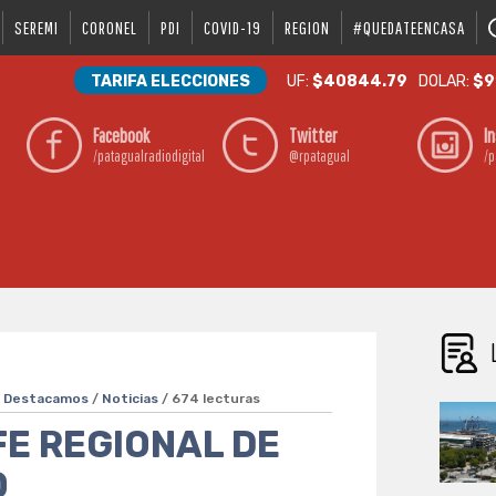
SEREMI
CORONEL
PDI
COVID-19
REGION
#QUEDATEENCASA
TARIFA ELECCIONES
UF:
$40844.79
DOLAR:
$9
Facebook
Twitter
I
/patagualradiodigital
@rpatagual
/p
/
Destacamos
/
Noticias
/ 674 lecturas
E REGIONAL DE
O