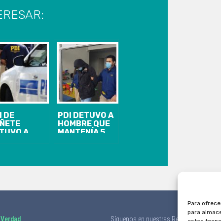
ERESAR:
I DE
PDI DETUVO A
ÑETE
HOMBRE QUE
TUVO A
MANTENÍA 5
JETO QUE
DENUNCIAS
NDÍA POR
POR
DES
AMENAZAS Y
CIALES
LESIONES
HÍCULO
CONTRA
BADO
MUJERES
Para ofrece
para almace
 Verdad
Síguenos en nuestras Redes Sociales