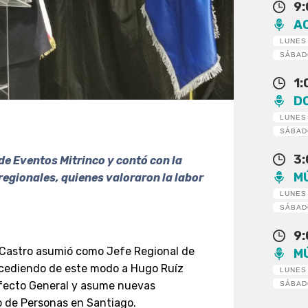
9
A
LUNES
SÁBA
1
D
LUNES
SÁBA
3
de Eventos Mitrinco y contó con la
M
regionales, quienes valoraron la labor
LUNES
SÁBA
9
astro asumió como Jefe Regional de
M
sucediendo de este modo a Hugo Ruíz
LUNES
efecto General y asume nuevas
SÁBA
o de Personas en Santiago.