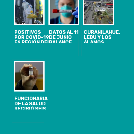
POSITIVOS
DATOS AL 11
CURANILAHUE,
POR COVID-19
DE JUNIO
LEBU Y LOS
EN REGIÓN DEL
BALANCE
ÁLAMOS
BIOBIO
COVID-19: 129
INGRESAN A
LLEGAN A 95 Y
NUEVOS Y
CUARENTENA
SE CONFIRMA
1.087 CASOS
DESDE EL
PRIMER
ACTIVOS
18/09, A LAS
FALLECIDO
05 AM.REGIÓN
DEL BIOBÍO
PRESENTA 140
CASOS
NUEVOS,
20.854
ACUMULADOS
FUNCIONARIA
Y 1.935
DE LA SALUD
ACTIVOS DE
RECIBIÓ SEIS
COVID-19
VACUNAS
PFIZER POR
EQUIVOCACIÓN
EN COPIAPÓ