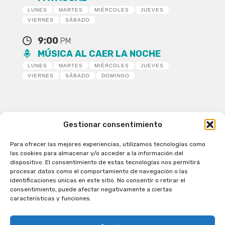
LUNES
MARTES
MIÉRCOLES
JUEVES
VIERNES
SÁBADO
9:00
PM
MÚSICA AL CAER LA NOCHE
LUNES
MARTES
MIÉRCOLES
JUEVES
VIERNES
SÁBADO
DOMINGO
Gestionar consentimiento
Para ofrecer las mejores experiencias, utilizamos tecnologías como
Patagual Radio Digital 2026 - Todos los derechos
las cookies para almacenar y/o acceder a la información del
reservados
dispositivo. El consentimiento de estas tecnologías nos permitirá
procesar datos como el comportamiento de navegación o las
la Radio de Verdad
identificaciones únicas en este sitio. No consentir o retirar el
Cobertura
consentimiento, puede afectar negativamente a ciertas
Programación
características y funciones.
Escríbenos
Contacto Comercial