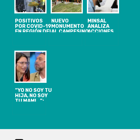
POSITIVOS
NUEVO
MINSAL
POR COVID-19
MONUMENTO
ANALIZA
EN REGIÓN DEL
AL CAMPESINO
ACCIONES
BIOBIO
EN SANTA
LEGALES POR
LLEGAN A 95 Y
JUANA
SUPUESTA
SE CONFIRMA
INSTALADO EN
FILTRACIÓN
PRIMER
EL ACCESO
DE FICHA
FALLECIDO
NORTE DE LA
MÉDICA DE
COMUNA
GABRIEL
BORIC
“YO NO SOY TU
HIJA, NO SOY
TU MAMI…”:
IRACÍ
HASSLER
PROTAGONIZÓ
UN TENSO
MOMENTO CON
JOSÉ ANTONIO
NEME