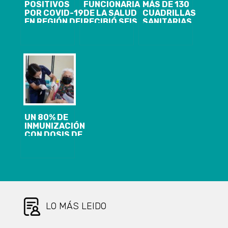
POSITIVOS
FUNCIONARIA
MÁS DE 130
POR COVID-19
DE LA SALUD
CUADRILLAS
EN REGIÓN DEL
RECIBIÓ SEIS
SANITARIAS
BIOBIO
VACUNAS
LABORALES
LLEGAN A 95 Y
PFIZER POR
SE HAN
SE CONFIRMA
EQUIVOCACIÓN
CONFORMADO
PRIMER
EN COPIAPÓ
PARA
FALLECIDO
FORTALECER
LA
PREVENCIÓN
COVID-19 EN
EMPRESAS DE
LA REGIÓN
UN 80% DE
INMUNIZACIÓN
CON DOSIS DE
REFUERZO
CONTRA EL
COVID-19
ALCANZAN
PERSONAS
MAYORES A 60
AÑOS EN LA
REGIÓN DEL
LO MÁS LEIDO
BIO BIO