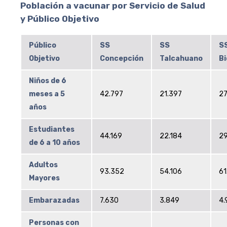
Población a vacunar por Servicio de Salud
y Público Objetivo
Público
SS
SS
S
Objetivo
Concepción
Talcahuano
Bi
Niños de 6
meses a 5
42.797
21.397
27
años
Estudiantes
44.169
22.184
29
de 6 a 10 años
Adultos
93.352
54.106
61
Mayores
Embarazadas
7.630
3.849
4.
Personas con