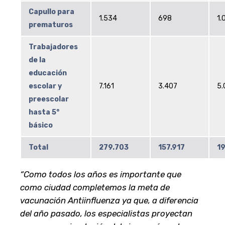
Capullo para
1.534
698
1.
prematuros
Trabajadores
de la
educación
escolar y
7.161
3.407
5.
preescolar
hasta 5°
básico
Total
279.703
157.917
1
“Como todos los años es importante que
como ciudad completemos la meta de
vacunación Antiinfluenza ya que, a diferencia
del año pasado, los especialistas proyectan