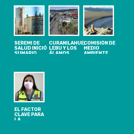
SEREMI DE
CURANILAHUE,
COMISIÓN DE
SALUD INICIÓ
LEBU Y LOS
MEDIO
SUMARIO
ÁLAMOS
AMBIENTE
SANITARIO
INGRESAN A
APRUEBA
POR
CUARENTENA
PROHIBICIÓN
INCIDENTE
DESDE EL
DE FUMAR EN
OPERACIONAL
18/09, A LAS
PLAYAS, RÍOS
EN ANDINA
05 AM.REGIÓN
Y LAGOS
INGREDIENTS
DEL BIOBÍO
DE ARAUCO
PRESENTA 140
CASOS
NUEVOS,
20.854
ACUMULADOS
EL FACTOR
Y 1.935
CLAVE PARA
ACTIVOS DE
LA
COVID-19
INMUNIZACIÓN
COVID-19 EN