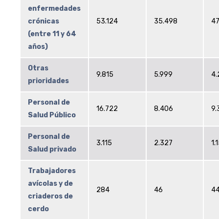
enfermedades
crónicas
53.124
35.498
47
(entre 11 y 64
años)
Otras
9.815
5.999
4.
prioridades
Personal de
16.722
8.406
9.
Salud Público
Personal de
3.115
2.327
1.
Salud privado
Trabajadores
avícolas y de
284
46
44
criaderos de
cerdo