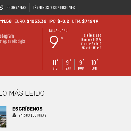
PROGRAMAS
TÉRMINOS Y CONDICIONES
11.58
EURO:
$1053.36
IPC:
$-0.2
UTM:
$71649
TALCAHUANO
9
cielo claro
nstagram
°
Humedad: 59%
atagualradiodigital
Viento: 2m/s O
Máx: 9 • Mín: 9
11
9
9
10
°
°
°
°
VIE
SAB
DOM
LUN
LO MÁS LEIDO
ESCRÍBENOS
24.583 LECTURAS