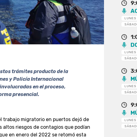
9
A
LUNES
SÁBA
1
D
LUNES
SÁBA
3
estos trámites producto de la
M
es y Policía Internacional
 involucradas en el proceso,
LUNES
SÁBA
forma presencial.
9
M
l trabajo migratorio en puertos dejó de
LUNES
os altos riesgos de contagios que podían
SÁBA
, que en enero del 2022 se retomó esta