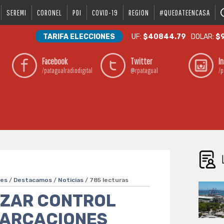
SEREMI
CORONEL
PDI
COVID-19
REGION
#QUEDATEENCASA
TARIFA ELECCIONES
UF:
$40844.79
DOLAR:
$9
Facebook
Twitter
I
/patagualradiodigital
@rpatagual
/p
ves
/
Destacamos
/
Noticias
/ 785 lecturas
LIZAR CONTROL
BARCACIONES