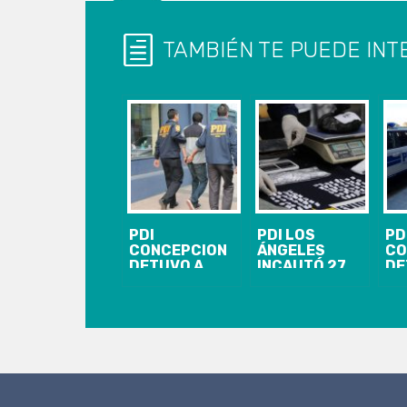
TAMBIÉN TE PUEDE INT
PDI
PDI LOS
PD
CONCEPCION
ÁNGELES
CO
DETUVO A
INCAUTÓ 27
DE
JOVEN POR
MILLONES DE
IM
ROBO CON
PESOS EN
HO
INTIMIDACIÓN
DROGA
CH
AL INTERIOR
DE LICEO EN
CORONEL