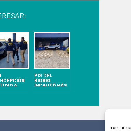
ERESAR:
I
PDI DEL
NCEPCIÓN
BIOBÍO
TUVO A
INCAUTÓ MÁS
PUTADO DE
DE 200 KILOS
MICIDIO EN
DE COCAÍNA
IGUAYANTE
BASE
Para ofrece