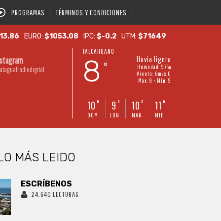
PROGRAMAS
TÉRMINOS Y CONDICIONES
13.86
EURO:
$1053.08
IPC:
$-0.2
UTM:
$71649
TALCAHUANO
8
lluvia ligera
nstagram
°
Humedad: 97%
atagualradiodigital
Viento: 6m/s O
Máx: 9 • Mín: 9
10
9
10
11
°
°
°
°
DOM
LUN
MAR
MIE
LO MÁS LEIDO
ESCRÍBENOS
24.640 LECTURAS