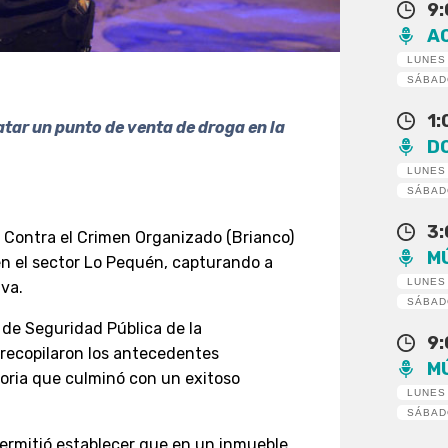
9
A
LUNES
SÁBA
1
atar un punto de venta de droga en la
D
LUNES
SÁBA
3
y Contra el Crimen Organizado (Brianco)
M
n el sector Lo Pequén, capturando a
LUNES
va.
SÁBA
n de Seguridad Pública de la
9
 recopilaron los antecedentes
M
toria que culminó con un exitoso
LUNES
SÁBA
 permitió establecer que en un inmueble