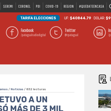
SEREMI
CORONEL
PDI
COVID-19
REGION
#QUEDATEENCASA
TARIFA ELECCIONES
UF:
$40844.79
DOLAR:
$9
Facebook
Twitter
I
/patagualradiodigital
@rpatagual
/p
camos
/
Noticias
/ 832 lecturas
ETUVO A UN
Ó MÁS DE 3 MIL