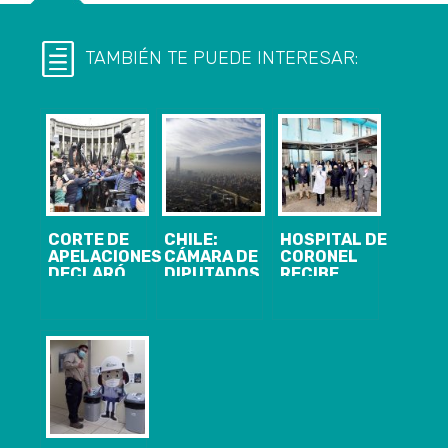
TAMBIÉN TE PUEDE INTERESAR:
CORTE DE
CHILE:
HOSPITAL DE
APELACIONES
CÁMARA DE
CORONEL
DECLARÓ
DIPUTADOS
RECIBE
INADMISIBLE
VOTA POR
DONACIÓN DE
ACCIÓN
PROHIBIR
UN ECÓGRAFO
JUDICIAL
TERMOELÉCTRICAS
Y
PRESENTADA
A CARBÓN
EQUIPAMIENTO
POR ALCALDE
PARA SALAS
DE CORONEL Y
ERA E IRA
SENADOR
NAVARRO